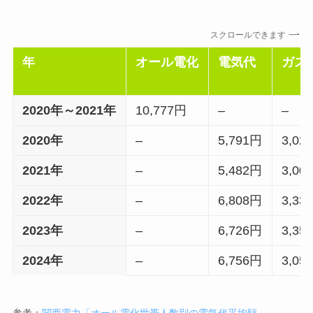
スクロールできます
年
オール電化
電気代
ガス
2020年～2021年
10,777円
–
–
2020年
–
5,791円
3,02
2021年
–
5,482円
3,00
2022年
–
6,808円
3,33
2023年
–
6,726円
3,35
2024年
–
6,756円
3,05
参考：
関西電力「オール電化世帯人数別の電気代平均額」