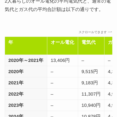
2人暮らしのオール電化の平均電気代と、通常の電
気代とガス代の平均合計額は以下の通りです。
スクロールできます
年
オール電化
電気代
ガ
2020年～2021年
13,406円
–
–
2020年
–
9,515円
4,3
2021年
–
9,183円
4,3
2022年
–
11,307円
4,9
2023年
–
10,940円
4,9
2024年
–
10,878円
4,4