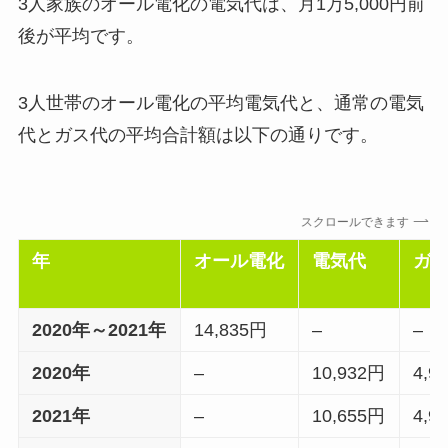
3人家族のオール電化の電気代は、月1万5,000円前
後が平均です。
3人世帯のオール電化の平均電気代と、通常の電気
代とガス代の平均合計額は以下の通りです。
スクロールできます
年
オール電化
電気代
ガ
2020年～2021年
14,835円
–
–
2020年
–
10,932円
4,9
2021年
–
10,655円
4,9