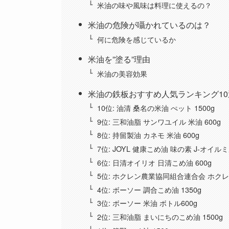
米油の味や風味は料理に使えるの？
米油の危険が囁かれているのは？
何に危険を感じているか
米油を”塗る”理由
米油の美容効果
米油の鉄板おすすめ人気ランキング10
10位: 油清 桑名の米油 ぺット 1500g
9位: 三和油脂 サンワユイル 米油 600g
8位: 持留製油 カネモ 米油 600g
7位: JOYL 健康こめ油 味の素 J-オイルミ
6位: 日清オイリオ 日清こめ油 600g
5位: ホクレン農業協同組合連合会 ホクレ
4位: ボーソー 調合こめ油 1350g
3位: ボーソー 米油 ボトル600g
2位: 三和油脂 まいにちのこめ油 1500g