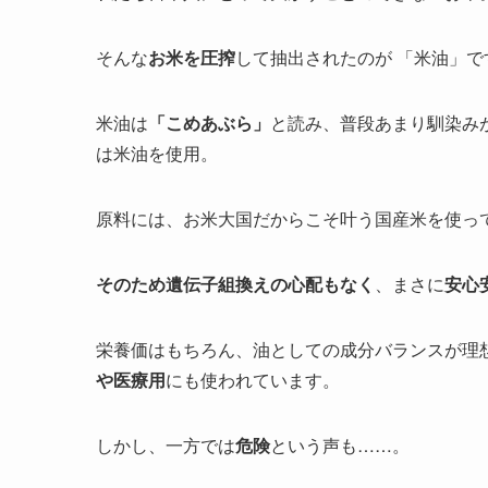
そんな
お米を圧搾
して抽出されたのが 「米油」で
米油は
「こめあぶら」
と読み、普段あまり馴染み
は米油を使用。
原料には、お米大国だからこそ叶う国産米を使っ
そのため遺伝子組換えの心配もなく
、まさに
安心
栄養価はもちろん、油としての成分バランスが理
や医療用
にも使われています。
しかし、一方では
危険
という声も……。