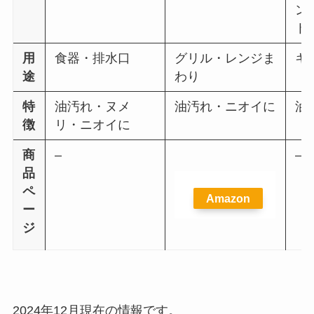
ン
トラ
用
食器・排水口
グリル・レンジま
キ
途
わり
特
油汚れ・ヌメ
油汚れ・ニオイに
油
徴
リ・ニオイに
商
–
–
品
ペ
Amazon
ー
ジ
2024年12月現在の情報です。