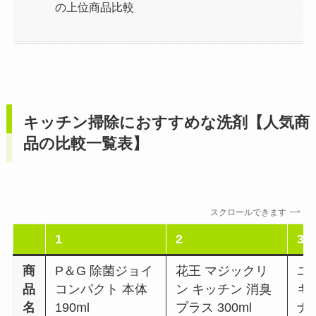
の上位商品比較
キッチン掃除におすすめな洗剤【人気商
品の比較一覧表】
スクロールできます
1
2
3
商
P＆G 除菌ジョイ
花王 マジックリ
ユ
品
コンパクト 本体
ン キッチン 消臭
キ
名
190ml
プラス 300ml
ナ