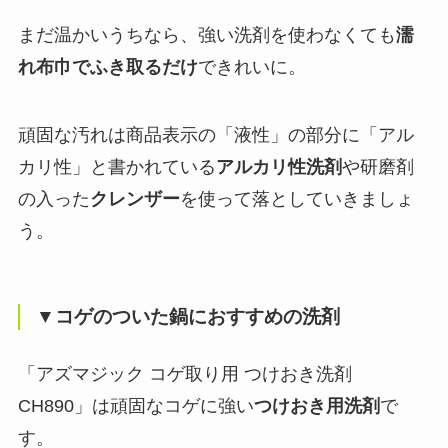
まだ温かいうちなら、強い洗剤を使わなくても
濡
れ布巾でふき取るだけ
できれいに。
頑固な汚れは商品表示の「液性」の部分に「アル
カリ性」と書かれている
アルカリ性洗剤
や研磨剤
の入った
クレンザー
を使って落としていきましょ
う。
▼コゲのついた鍋におすすめの洗剤
「アズマジック コゲ取り用 つけおき洗剤
CH890」は頑固なコゲに強い
つけおき用洗剤
で
す。