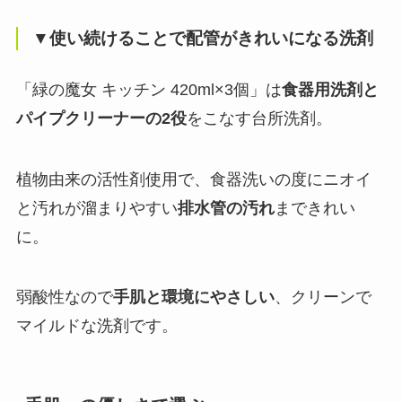
▼使い続けることで配管がきれいになる洗剤
「緑の魔女 キッチン 420ml×3個」は
食器用洗剤と
パイプクリーナーの2役
をこなす台所洗剤。
植物由来の活性剤使用で、食器洗いの度にニオイ
と汚れが溜まりやすい
排水管の汚れ
まできれい
に。
弱酸性なので
手肌と環境にやさしい
、クリーンで
マイルドな洗剤です。