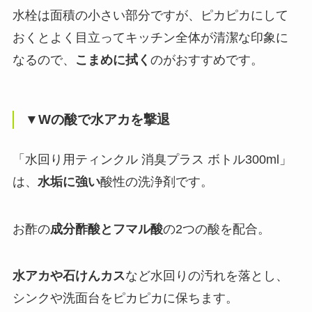
水栓は面積の小さい部分ですが、ピカピカにして
おくとよく目立ってキッチン全体が清潔な印象に
なるので、
こまめに拭く
のがおすすめです。
▼Wの酸で水アカを撃退
「水回り用ティンクル 消臭プラス ボトル300ml」
は、
水垢に強い
酸性の洗浄剤です。
お酢の
成分酢酸とフマル酸
の2つの酸を配合。
水アカや石けんカス
など水回りの汚れを落とし、
シンクや洗面台をピカピカに保ちます。