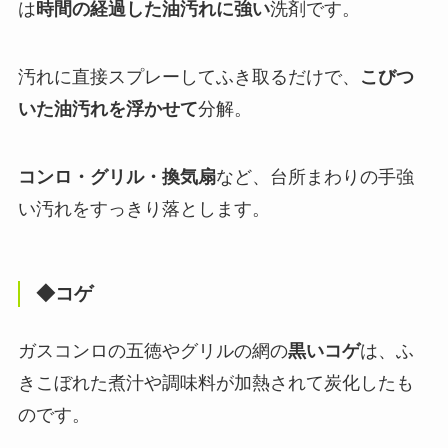
は
時間の経過した油汚れに強い
洗剤です。
汚れに直接スプレーしてふき取るだけで、
こびつ
いた油汚れを浮かせて
分解。
コンロ・グリル・換気扇
など、台所まわりの手強
い汚れをすっきり落とします。
◆コゲ
ガスコンロの五徳やグリルの網の
黒いコゲ
は、ふ
きこぼれた煮汁や調味料が加熱されて炭化したも
のです。