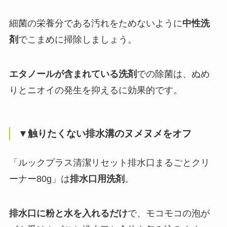
細菌の栄養分である汚れをためないように
中性洗
剤
でこまめに掃除しましょう。
エタノールが含まれている洗剤
での除菌は、ぬめ
りとニオイの発生を抑えるに効果的です。
▼触りたくない排水溝のヌメヌメをオフ
「ルックプラス清潔リセット排水口まるごとクリ
ーナー80g」は
排水口用洗剤
。
排水口に粉と水を入れるだけ
で、モコモコの泡が