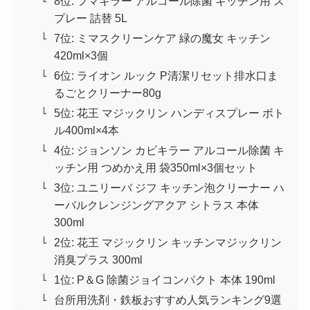
8位: フマキラー アルコール除菌 キッチン用 ス
プレー 詰替 5L
7位: ミマスクリーンケア 緑の魔女 キッチン
420ml×3個
6位: ライオン ルック P清潔リセット排水口ま
るごとクリーナー80g
5位: 花王 マジックリン ハンディスプレー ボト
ル400ml×4本
4位: ジョンソン カビキラー アルコール除菌 キ
ッチン用 つめかえ用 袋350ml×3個セット
3位: ユニリーバ ジフ キッチン泡クリーナー ハ
ーバルクレンジングアクア シトラス 本体
300ml
2位: 花王 マジックリン キッチンマジックリン
消臭プラス 300ml
1位: P＆G 除菌ジョイコンパクト 本体 190ml
台所用洗剤・鉄板おすすめ人気ランキング9選