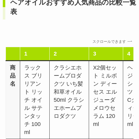
ヘアオイルおすすめ人気商品の比較一覧
表
スクロールできます
1
2
3
4
商
ラック
クラシエホ
X2個セッ
ヘン
品
ス ブリ
ームプロダ
ト ミルボ
ジャ
名
リアン
クツ いち髪
ン ディー
シュ
ト リッ
和草オイル
セス エル
ツコ
チ オイ
50ml クラシ
ジューダ
Cク
ル サテ
エホームプ
メロウセ
ィー
ンタッ
ロダクツ
ラム 120
リー
チ 100
ml
ml
ml