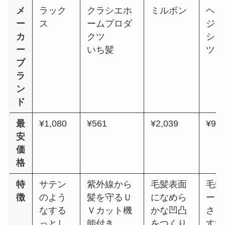
メ
ラック
クラシエホ
ミルボン
ヘン
ー
ス
ームプロダ
ジャ
カ
クツ
シュ
ー
いち髪
ツコ
ブ
ラ
ン
ド
最
¥1,080
¥561
¥2,039
¥90
安
価
格
特
サテン
紫外線から
毛髪表面
毛髪
徴
のよう
髪を守るＵ
になめら
ート
なする
Ｖカット機
かな凹凸
さま
っとし
能付き
をつくり
すい