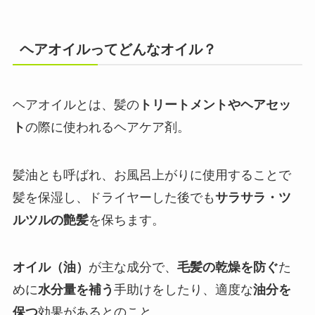
ヘアオイルってどんなオイル？
ヘアオイルとは、髪の
トリートメントやヘアセッ
ト
の際に使われるヘアケア剤。
髪油とも呼ばれ、お風呂上がりに使用することで
髪を保湿し、ドライヤーした後でも
サラサラ・ツ
ルツルの艶髪
を保ちます。
オイル（油）
が主な成分で、
毛髪の乾燥を防ぐ
た
めに
水分量を補う
手助けをしたり、適度な
油分を
保つ
効果があるとのこと。