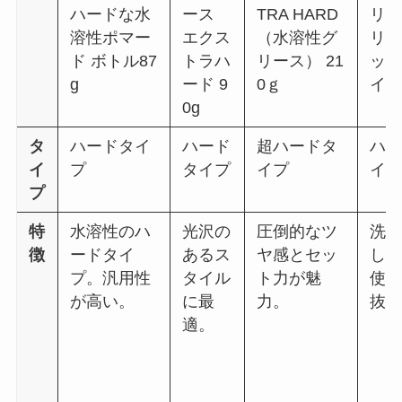
ハードな水
ース
TRA HARD
リ
溶性ポマー
エクス
（水溶性グ
リー
ド ボトル87
トラハ
リース） 21
ッ
g
ード 9
0ｇ
イト 
0g
タ
ハードタイ
ハード
超ハードタ
ハ
イ
プ
タイプ
イプ
イ
プ
特
水溶性のハ
光沢の
圧倒的なツ
洗
徴
ードタイ
あるス
ヤ感とセッ
し
プ。汎用性
タイル
ト力が魅
使
が高い。
に最
力。
抜
適。