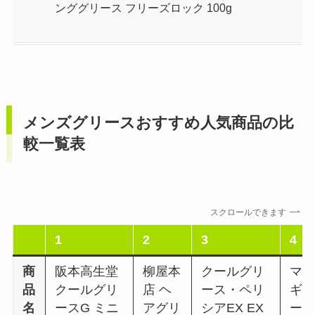
ンググリース フリーズロック 100g
メンズグリースおすすめ人気商品の比
較一覧表
スクロールできます
1
2
3
4
商
阪本高生堂
柳屋本
クールグリ
マ
品
クールグリ
店 ヘ
ース・ペリ
ギ
名
ースG ミニ
アグリ
シアEX EX
ー 